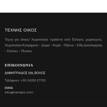
ΤΕΧΝΗΣ ΟΙΚΟΣ
Τέχνη για όλους! Χειροποίητα προϊόντα από Έλληνες χειροτέχνες.
Χειροποίητα Κοσμήματα - Δώρα - Κεριά - Πήλινα - Είδη Διακόσμησης
- Εικόνες - Πίνακες
ΕΠΙΚΟΙΝΩΝΊΑ
ΔΗΜΗΤΡΙΆΔΟΣ 129, ΒΌΛΟΣ
Τηλέφωνο: +30 24210 27703
EMAIL
info@nempis.com