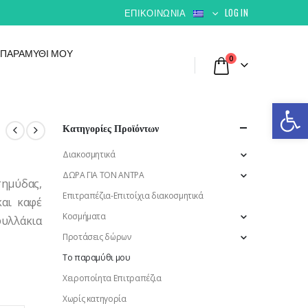
ΕΠΙΚΟΙΝΩΝΊΑ
LOG IN
 ΠΑΡΑΜΎΘΙ ΜΟΥ
0
Αν
Κατηγορίες Προϊόντων
Διακοσμητικά
ΔΩΡΑ ΓΙΑ ΤΟΝ ΑΝΤΡΑ
σημύδας,
Επιτραπέζια-Επιτοίχια διακοσμητικά
και καφέ
Κοσμήματα
φυλλάκια
Προτάσεις δώρων
Το παραμύθι μου
Χειροποίητα Επιτραπέζια
Χωρίς κατηγορία