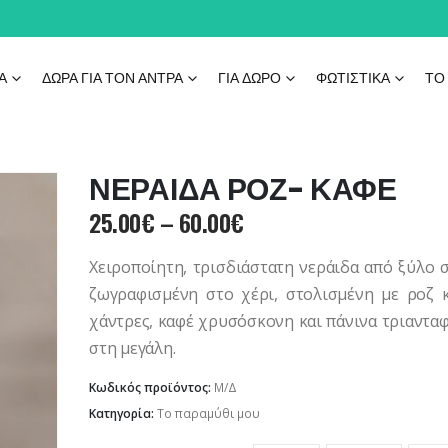
Ά
ΔΩΡΑ ΓΙΑ ΤΟΝ ΑΝΤΡΑ
ΓΙΑ ΔΏΡΟ
ΦΩΤΙΣΤΙΚΆ
ΤΟ
ΝΕΡΑΙΔΑ ΡΟΖ- ΚΑΦΕ
Price
25.00
€
–
60.00
€
range:
25.00€
Χειροποίητη, τρισδιάστατη νεράιδα από ξύλο 
through
ζωγραφισμένη στο χέρι, στολισμένη με ροζ 
60.00€
χάντρες, καφέ χρυσόσκονη και πάνινα τριαντα
στη μεγάλη.
Κωδικός προϊόντος:
Μ/Δ
Κατηγορία:
Το παραμύθι μου