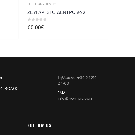
ΤΟ ΠΑΡΑΜΎΘΙ ΜΟΥ
ΤΟ ΠΑΡΑΜΎ
ΖΕΥΓΑΡΙ ΣΤΟ ΔΕΝΤΡΟ νο 2
0
out of 5
0
out of 
60.00
€
95.00
€
Α
Τηλέφωνο: +30 24210
27703
9, ΒΌΛΟΣ
EMAIL
info@nempis.com
FOLLOW US