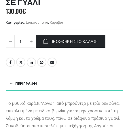
ΣΕ ΓΥΑΛΙ
95.00€
95.0
0
out of 5
0
out of 5
Price
Price
–
–
20.00
€
40.00
€
20.00
€
40.00
€
130.00
€
range:
range
20.00€
20.0
through
thro
Κατηγορίες:
Διακοσμητικά
,
Καράβια
40.00€
40.0
ΠΡΟΣΘΉΚΗ ΣΤΟ ΚΑΛΆΘΙ
ΠΕΡΙΓΡΑΦΉ
Το μυθικό καράβι “Αργώ” από μπρούντζο με τρία δελφίνια,
επικαλυμμένα με ειδικό βερνίκι για να μην χάσουν ποτέ τη
λάμψη και το χρώμα τους, πάνω σε διάφανο πράσινο γυαλί.
Συνοδεύεται από καρτελάκι με επεξήγηση της Αργούς σε