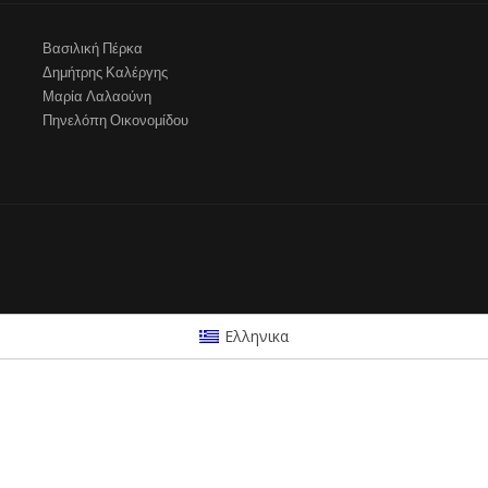
Βασιλική Πέρκα
Δημήτρης Καλέργης
Μαρία Λαλαούνη
Πηνελόπη Οικονομίδου
Ελληνικα