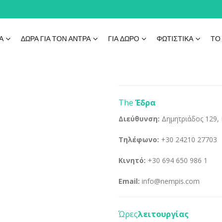
Ά
ΔΩΡΑ ΓΙΑ ΤΟΝ ΑΝΤΡΑ
ΓΙΑ ΔΏΡΟ
ΦΩΤΙΣΤΙΚΆ
ΤΟ
The
Έδρα
Διεύθυνση:
Δημητριάδος 129,
Τηλέφωνο:
+30 24210 27703
Κινητό:
+30 694 650 986 1
Email:
info@nempis.com
Ώρες
λειτουργίας