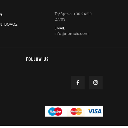
Α
Τηλέφωνο: +30 24210
27703
9, ΒΌΛΟΣ
EMAIL
info@nempis.com
FOLLOW US